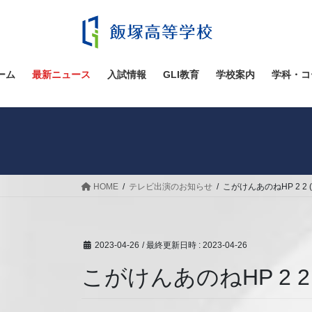
コ
ナ
ン
ビ
テ
ゲ
ン
ー
ツ
シ
ーム
最新ニュース
入試情報
GLI教育
学校案内
学科・コ
へ
ョ
ス
ン
キ
に
ッ
移
プ
動
HOME
テレビ出演のお知らせ
こがけんあのねHP 2 2 (2
2023-04-26
/ 最終更新日時 :
2023-04-26
こがけんあのねHP 2 2 (