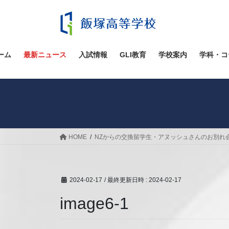
コ
ナ
ン
ビ
テ
ゲ
ン
ー
ツ
シ
ーム
最新ニュース
入試情報
GLI教育
学校案内
学科・コ
へ
ョ
ス
ン
キ
に
ッ
移
プ
動
HOME
NZからの交換留学生・アヌッシュさんのお別れ会
2024-02-17
/ 最終更新日時 :
2024-02-17
image6-1