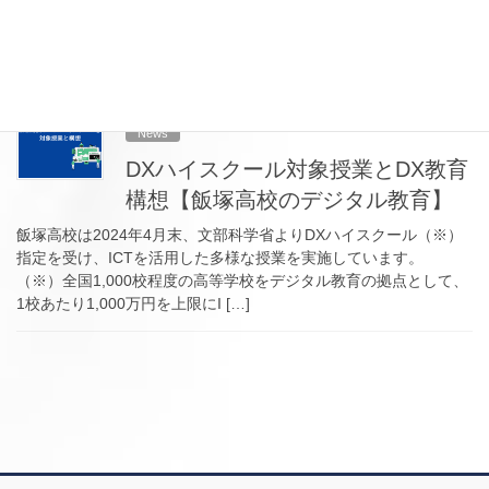
ンパスにて、九州工業大学連携授業 第一回を行いました。 同授業
は1年1組の「情報I」を対象に、九州工業大学 情報工学部と連携し
て、情報Iの範囲を超えるデー […]
2024-07-16
News
DXハイスクール対象授業とDX教育
構想【飯塚高校のデジタル教育】
飯塚高校は2024年4月末、文部科学省よりDXハイスクール（※）
指定を受け、ICTを活用した多様な授業を実施しています。
（※）全国1,000校程度の高等学校をデジタル教育の拠点として、
1校あたり1,000万円を上限にI […]